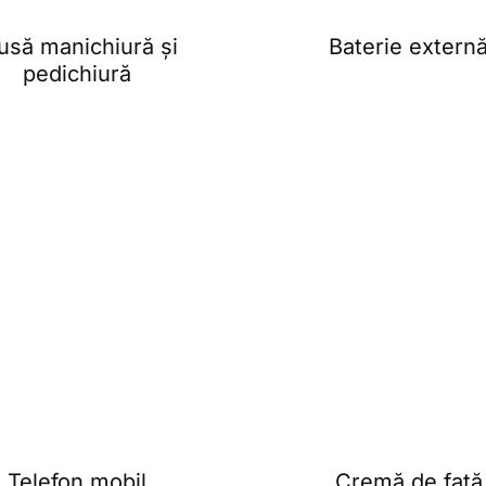
usă manichiură și
Baterie extern
pedichiură
Telefon mobil
Cremă de față