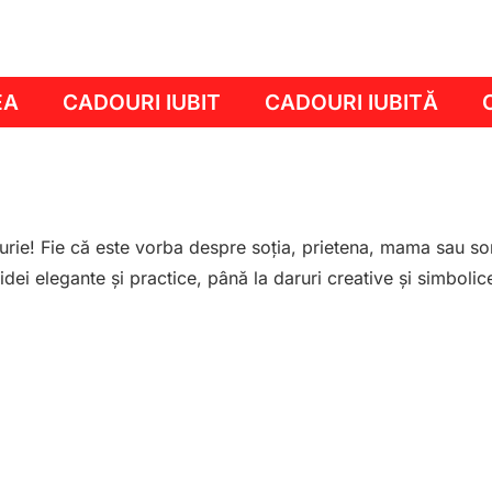
EA
CADOURI IUBIT
CADOURI IUBITĂ
rie! Fie că este vorba despre soția, prietena, mama sau sora
a idei elegante și practice, până la daruri creative și simboli