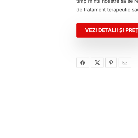
timp mintii noastre să se r
de tratament terapeutic sau
VEZI DETALII ȘI PRE