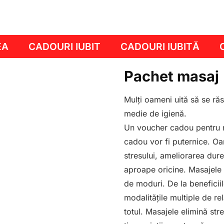
EA
CADOURI IUBIT
CADOURI IUBITĂ
Pachet masaj
Mulți oameni uită să se răs
medie de igienă.
Un voucher cadou pentru m
cadou vor fi puternice. O
stresului, ameliorarea durer
aproape oricine. Masajele s
de moduri. De la beneficii
modalitățile multiple de re
totul. Masajele elimină str