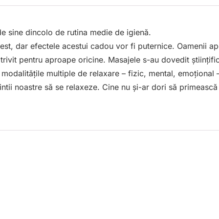
 de sine dincolo de rutina medie de igienă.
, dar efectele acestui cadou vor fi puternice. Oamenii ape
otrivit pentru aproape oricine. Masajele s-au dovedit științif
 modalitățile multiple de relaxare – fizic, mental, emoțional 
ntii noastre să se relaxeze. Cine nu și-ar dori să primească 