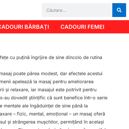
CADOURI BĂRBAȚI
CADOURI FEMEI
fețe cu puțină îngrijire de sine dincolo de rutina
asaj poate părea modest, dar efectele acestui
amenii apelează la masaj pentru ameliorarea
ii și relaxare, iar masajul este potrivit pentru
-au dovedit științific că sunt benefice într-o serie
le mentale ale îngăduinței de sine până la
laxare – fizic, mental, emoțional – un masaj oferă
esul și strângerea mușchilor, permițând în același